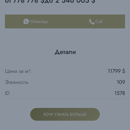
от 778 778 $
до 2 546 005 $
WhatsApp
Call
Детали
Цена за м²:
11799 $
Этажность
109
ID
1578
ХОЧУ УЗНАТЬ БОЛЬШЕ