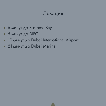
Таким образом, Mercedes Benz Places by Binghatti
является воплощением премиального образа
Локация
жизни. Это проект, где исключительный дизайн,
высокий уровень сервиса и идеальная локация
объединяются, предлагая жильцам уникальный
5 минут до Business Bay
стиль жизни на стыке архитектурной роскоши и
5 минут до DIFC
автомобильной философии Mercedes-Benz.
19 минут до Dubai International Airport
21 минут до Dubai Marina