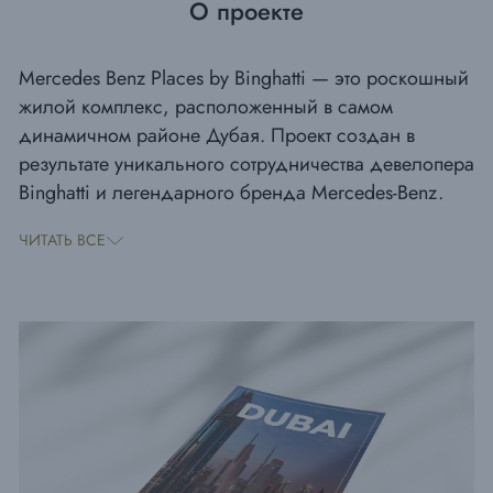
О проекте
Mercedes Benz Places by Binghatti — это роскошный
жилой комплекс, расположенный в самом
динамичном районе Дубая. Проект создан в
результате уникального сотрудничества девелопера
Binghatti и легендарного бренда Mercedes-Benz.
Возвышаясь на 65 этажей и достигая высоты 341
ЧИТАТЬ ВСЕ
метр, башня представляет собой яркий пример
сочетания инженерного мастерства и архитектурной
элегантности.
Комплекс предлагает коллекцию премиальных
резиденций, выполненных в концепции высокого
комфорта и утончённого стиля. Каждый апартамент
продуман до мелочей: изысканные интерьеры,
высококачественные отделочные материалы и
современные технологические решения создают